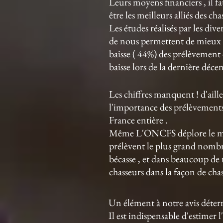
Leurs moyens financiers , il f
être les meilleurs alliés des ch
Les études réalisés par les di
de nous permettent de mieux co
baisse ( 44%) des prélèvement 
baisse lors de la dernière décen
Les chiffres manquent ! d'ail
l'importance des prélèvements 
France entière .
Même L'ONCFS déplore le manqu
prélèvent le plus grand nombre
bécasse , et dans beaucoup de 
chasseurs dans la façon de chass
Un élément à notre avis déterm
Il est indispensable d'estimer 