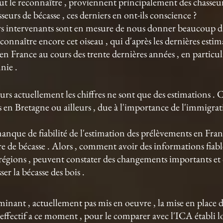
aut le reconnaître , proviennent principalement des chasseur
asseurs de bécasse , ces derniers en ont-ils conscience ?
vers intervenants sont en mesure de nous donner beaucoup d'
nnaître encore cet oiseau , qui d'après les dernières esti
en France au cours des trente dernières années , en particul
nie .
leurs actuellement les chiffres ne sont que des estimations
en Bretagne ou ailleurs , due à l'importance de l'immigrat
e de fiabilité de l'estimation des prélèvements en France
 de bécasse . Alors , comment avoir des informations fiable
régions , peuvent constater des changements importants et ce
er la bécasse des bois .
inant , actuellement pas mis en oeuvre , la mise en place d
l'effectif a ce moment , pour le comparer avec l'ICA établi lo