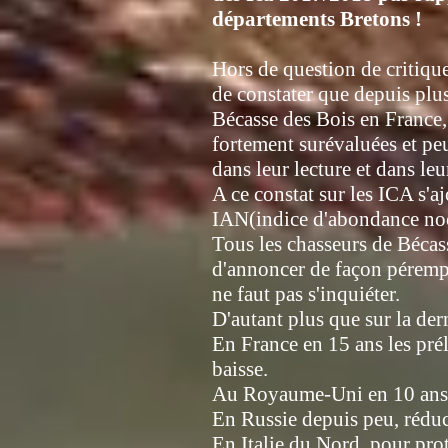
départements Bretons !
Hors de question de critique
de constater que depuis plusi
Bécasse des Bois en France, 
fortement surévaluées et peu
dans leur lecture et dans leur
A ce constat sur les ICA s'a
IAN(indice d'abondance no
Tous les chasseurs de Bécas
d'annoncer de façon pérempto
ne faut pas s'inquiéter.
D'autant plus que sur la der
En France en 15 ans les pr
baisse.
Au Royaume-Uni en 10 ans 
En Russie depuis peu, réduct
En Italie du Nord, pour prot