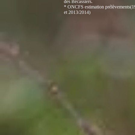
des Bécassiers.
* ONCFS estimation prélèvements(1
et 2013/2014)