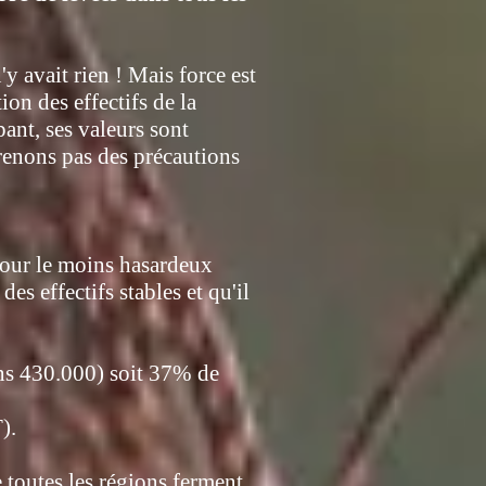
y avait rien ! Mais force est
ion des effectifs de la
pant, ses valeurs sont
prenons pas des précautions
pour le moins hasardeux
s effectifs stables et qu'il
ns 430.000) soit 37% de
).
 toutes les régions ferment