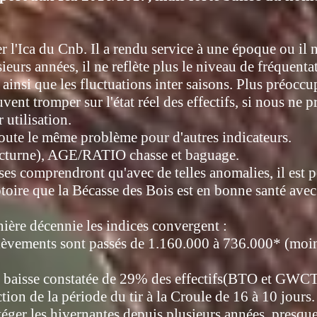
r l'Ica du Cnb. Il a rendu service à une époque ou il n'
eurs années, il ne reflète plus le niveau de fréquentat
ainsi que les fluctuations inter saisons. Plus préoccu
vent tromper sur l'état réel des effectifs, si nous ne 
 utilisation.
joute le même problème pour d'autres indicateurs.
cturne), AGE/RATIO chasse et baguage.
ses comprendront qu'avec de telles anomalies, il est 
ire que la Bécasse des Bois est en bonne santé avec de
nière décennie les indices convergent :
élèvements sont passés de 1.160.000 à 736.000* (moi
baisse constatée de 29% des effectifs(BTO et GWCT
ion de la période du tir à la Croule de 16 à 10 jours.
éger les hivernantes depuis plusieurs années, presque