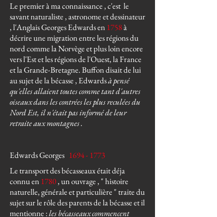
Le premier à ma connaissance , c'est le
savant naturaliste , astronome et dessinateur
, l'Anglais Georges Edwards en
1758
à
décrire une migration entre les régions du
nord comme la Norvège et plus loin encore
vers l'Est et les régions de l'Ouest, la France
et la Grande-Bretagne. Buffon disait de lui
au sujet de la bécasse , Edwards
à pensé
qu'elles allaient toutes comme tant d'autres
oiseaux dans les contrées les plus reculées du
Nord Est, il n'était pas informé de leur
retraite aux montagnes .
Edwards Georges
1694 - 1773
Le transport des bécasseaux était déja
connu en
1780
, un ouvrage , " histoire
naturelle, générale et particulière " traite du
sujet sur le rôle des parents de la bécasse et il
mentionne :
les bécasseaux commencent