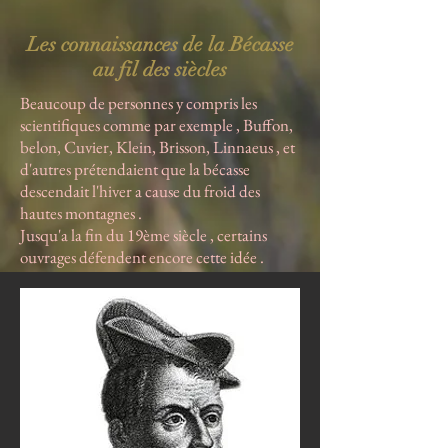
Les connaissances de la Bécasse
au fil des siècles
Beaucoup de personnes y compris les
scientifiques comme par exemple , Buffon,
belon, Cuvier, Klein, Brisson, Linnaeus , et
d'autres prétendaient que la bécasse
descendait l'hiver a cause du froid des
hautes montagnes .
Jusqu'a la fin du 19ème siècle , certains
ouvrages défendent encore cette idée .