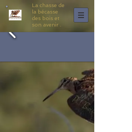
La chasse de
la bécasse
des bois et
son avenir .